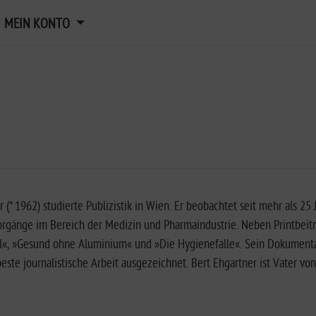
MEIN KONTO
r (* 1962) studierte Publizistik in Wien. Er beobachtet seit mehr als 2
Vorgänge im Bereich der Medizin und Pharmaindustrie. Neben Printbeit
ll«, »Gesund ohne Aluminium« und »Die Hygienefalle«. Sein Dokumen
beste journalistische Arbeit ausgezeichnet. Bert Ehgartner ist Vater vo