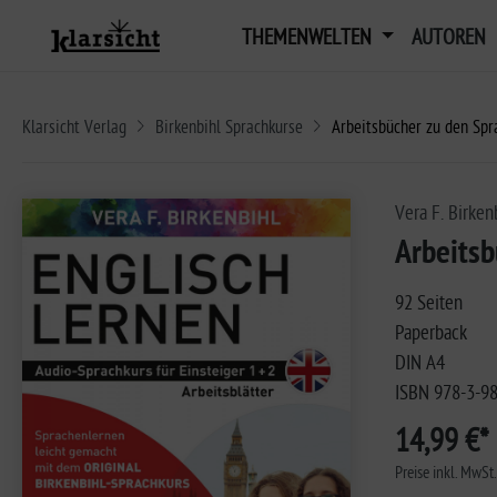
THEMENWELTEN
AUTOREN
Klarsicht Verlag
Birkenbihl Sprachkurse
Arbeitsbücher zu den Spr
Vera F. Birken
Arbeitsb
92 Seiten
Paperback
DIN A4
ISBN 978-3-9
14,99 €*
Preise inkl. MwSt