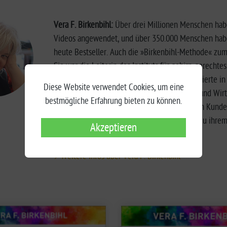
Vera F. Birkenbihl:
Über drei Millionen Menschen habe
Videos angewendet, und über 350.000 Menschen haben 
heute Bestseller. Auch die »Birkenbihl-Methode« zu
Sie war die Leiterin des Instituts für gehirn-gerech
und Coaching-Szene. Die Erfolgstrainerin studierte 
Diese Website verwendet Cookies, um eine
ersten Vorträgen und Seminaren in Industrie und Wirt
bestmögliche Erfahrung bieten zu können.
Seminartätigkeit sehr erfolgreich fort. Zu ihren Kun
Henkel, Mercedes, Hewlett Packard u.v.a. Bis zu ihr
Akzeptieren
Trainerin tätig.
Weitere Infos über Vera F. Birkenbihl