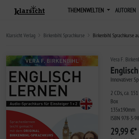
THEMENWELTEN
AUTOREN
Klarsicht Verlag
Birkenbihl Sprachkurse
Birkenbihl Sprachkurse a
Vera F. Birken
Englisch
Innovativer Sp
2 CDs, ca. 151
Box
135x190mm
ISBN 978-3-9
29,99 €*