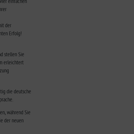
vier einfachen
hrer
it der
ten Erfolg!
d stellen Sie
m erleichtert
tzung
itig die deutsche
prache.
fen, während Sie
ie der neuen