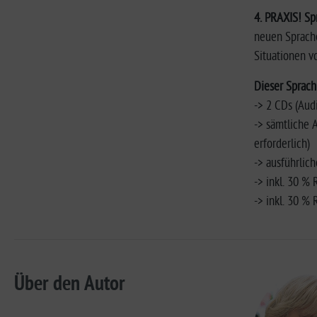
4. PRAXIS! Sp
neuen Sprache
Situationen vo
Dieser Sprach
-> 2 CDs (Aud
-> sämtliche 
erforderlich)
-> ausführlic
-> inkl. 30 %
-> inkl. 30 %
Über den Autor