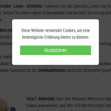
rechen - Lesen - Schreiben:
Trainieren Sie das Sprechen, Lesen und Sc
. Setzen Sie dabei eigene Schwerpunkte und bereiten Sie sich geziel
r.
kurs enthält:
Diese Website verwendet Cookies, um eine
io) mit ca. 151 Min. Gesamtlaufzeit
bestmögliche Erfahrung bieten zu können.
Arbeitsblätter als PDF-Datei im Download zum Ausdrucken (Internetzu
Akzeptieren
he Einführung in die Birkenbihl-Methode
 Rabatt-Gutschein für die
Onlineversion
sämtlicher Birkenbihl-Sprachku
 Rabatt-Gutschein für die
Downloadversion
sämtlicher Birkenbihl-Sprac
Vera F. Birkenbihl:
Über drei Millionen Menschen habe
Videos angewendet, und über 350.000 Menschen haben 