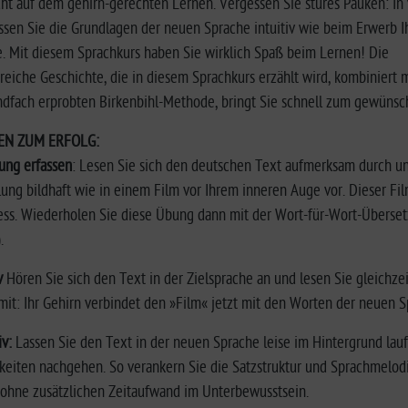
t auf dem gehirn-gerechten Lernen. Vergessen Sie stures Pauken: In 
assen Sie die Grundlagen der neuen Sprache intuitiv wie beim Erwerb I
. Mit diesem Sprachkurs haben Sie wirklich Spaß beim Lernen! Die
eiche Geschichte, die in diesem Sprachkurs erzählt wird, kombiniert m
dfach erprobten Birkenbihl-Methode, bringt Sie schnell zum gewünsch
TEN ZUM ERFOLG:
ung erfassen
: Lesen Sie sich den deutschen Text aufmerksam durch un
lung bildhaft wie in einem Film vor Ihrem inneren Auge vor. Dieser Fil
ss. Wiederholen Sie diese Übung dann mit der Wort-für-Wort-Überse
.
v
Hören Sie sich den Text in der Zielsprache an und lesen Sie gleichze
it: Ihr Gehirn verbindet den »Film« jetzt mit den Worten der neuen S
iv:
Lassen Sie den Text in der neuen Sprache leise im Hintergrund lau
keiten nachgehen. So verankern Sie die Satzstruktur und Sprachmelod
ohne zusätzlichen Zeitaufwand im Unterbewusstsein.