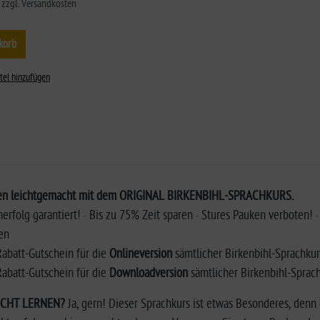
. zzgl. Versandkosten
korb
tel hinzufügen
en leichtgemacht mit dem ORIGINAL BIRKENBIHL-SPRACHKURS.
nerfolg garantiert! · Bis zu 75% Zeit sparen · Stures Pauken verboten! 
sen
 Rabatt-Gutschein für die
Onlineversion
sämtlicher Birkenbihl-Sprachku
 Rabatt-Gutschein für die
Downloadversion
sämtlicher Birkenbihl-Sprac
ECHT LERNEN?
Ja, gern! Dieser Sprachkurs ist etwas Besonderes, denn 