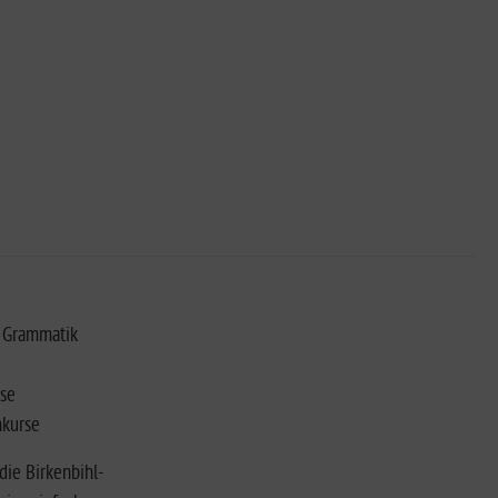
· Grammatik
rse
hkurse
die Birkenbihl-