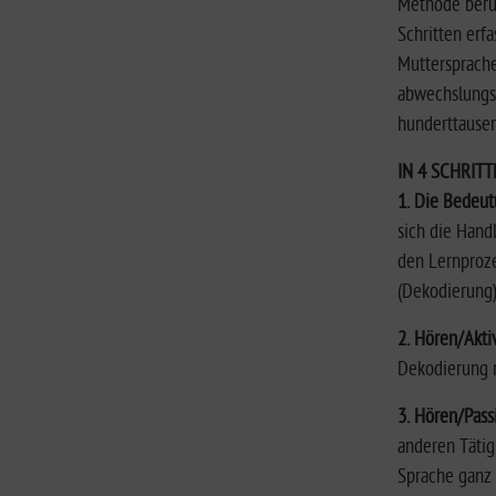
Methode beruh
Schritten erf
Muttersprache
abwechslungsr
hunderttausen
IN 4 SCHRIT
1. Die Bedeut
sich die Hand
den Lernproze
(Dekodierung)
2. Hören/Akti
Dekodierung m
3. Hören/Pass
anderen Tätig
Sprache ganz 