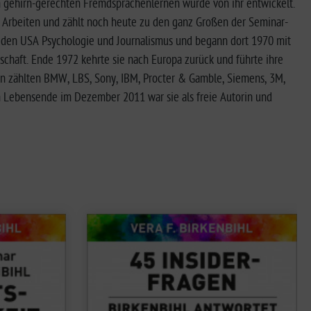
m gehirn-gerechten Fremdsprachenlernen wurde von ihr entwickelt.
tes Arbeiten und zählt noch heute zu den ganz Großen der Seminar-
in den USA Psychologie und Journalismus und begann dort 1970 mit
schaft. Ende 1972 kehrte sie nach Europa zurück und führte ihre
den zählten BMW, LBS, Sony, IBM, Procter & Gamble, Siemens, 3M,
em Lebensende im Dezember 2011 war sie als freie Autorin und