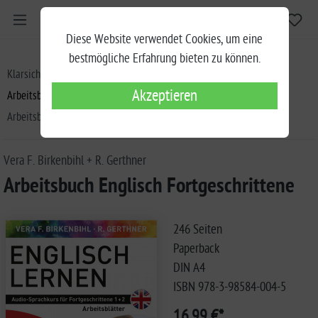
Diese Website verwendet Cookies, um eine
bestmögliche Erfahrung bieten zu können.
Klarsicht Verlag
Birkenbihl Sprachkurse
Akzeptieren
Arbeitsbücher zu den Sprachkursen
Arbeitsbuch Englisch Fortgeschrittene
Vera F. Birkenbihl + R. Gerthner
Arbeitsbuch Englisch Fortgeschrittene
246 Seiten
Paperback
DIN A4
ISBN 978-3-98584-004-5
16,99 €*