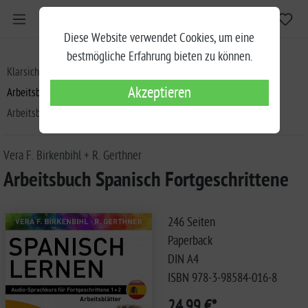
Diese Website verwendet Cookies, um eine
bestmögliche Erfahrung bieten zu können.
Klarsicht Verlag
Birkenbihl Sprachkurse
Akzeptieren
Arbeitsbücher zu den Sprachkursen
Arbeitsbuch Spanisch Fortgeschrittene
Vera F. Birkenbihl + R. Gerthner
Arbeitsbuch Spanisch Fortgeschrittene
246 Seiten
Paperback
DIN A4
ISBN 978-3-98584-016-8
24,99 €*