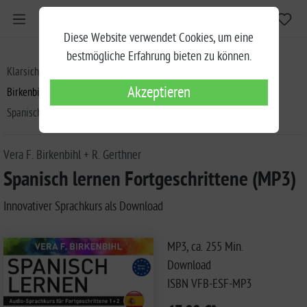
Diese Website verwendet Cookies, um eine
bestmögliche Erfahrung bieten zu können.
Klarsicht Verlag
Birkenbihl Sprachkurse
Akzeptieren
Birkenbihl Sprachkurse MP3 Download
Spanisch lernen Fortgeschrittene (MP3)
Vera F. Birkenbihl + R. Gerthner
Spanisch lernen Fortgeschrittene (MP3)
Innovativer Sprachkurs als Download
MP3, ca. 255 Min.
Download
ISBN VFB-ESF-MP3